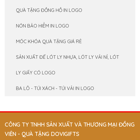
QUÀ TẶNG ĐỒNG HỒ IN LOGO
NÓN BẢO HIỂM IN LOGO
MÓC KHÓA QUÀ TẶNG GIÁ RẺ
SẢN XUẤT ĐẾ LÓT LY NHỰA, LÓT LY VẢI NỈ, LÓT
LY GIẤY CÓ LOGO
BA LÔ - TÚI XÁCH - TÚI VẢI IN LOGO
CÔNG TY TNHH SẢN XUẤT VÀ THƯƠNG MẠI ĐỒNG
VIÊN - QUÀ TẶNG DOVIGIFTS