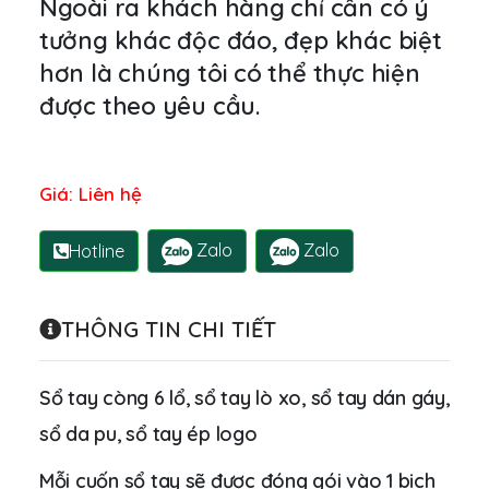
Ngoài ra khách hàng chỉ cần có ý
tưởng khác độc đáo, đẹp khác biệt
hơn là chúng tôi có thể thực hiện
được theo yêu cầu.
Giá: Liên hệ
Zalo
Zalo
Hotline
THÔNG TIN CHI TIẾT
Sổ tay còng 6 lổ, sổ tay lò xo, sổ tay dán gáy,
sổ da pu, sổ tay ép logo
Mỗi cuốn sổ tay sẽ được đóng gói vào 1 bịch