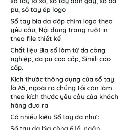
sổ tay lò xo, sổ tay dán gáy, sổ da
pu, sổ tay ép logo
Sổ tay bìa da dập chìm logo theo
yêu cầu, Nội dung trang ruột in
theo file thiết kế
Chất liệu Bìa sổ làm từ da công
nghiệp, da pu cao cấp, Simili cao
cấp.
Kích thước thông dụng của sổ tay
là A5, ngoài ra chúng tôi còn làm
theo kích thước yêu cầu của khách
hàng đưa ra
Có nhiều kiểu Sổ tay da như :
Sổ tay da bìa còng 6 lổ, ngăn