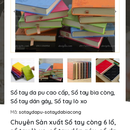
Sổ tay da pu cao cấp, Sổ tay bìa còng,
Sổ tay dán gáy, Sổ tay lò xo
Mã:
sotaydapu-sotaydabiacong
Chuyên Sản xuất Sổ tay còng 6 lổ,