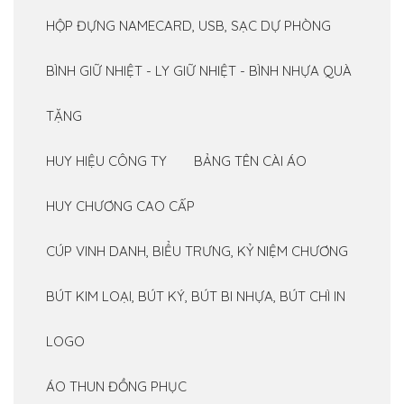
HỘP ĐỰNG NAMECARD, USB, SẠC DỰ PHÒNG
BÌNH GIỮ NHIỆT - LY GIỮ NHIỆT - BÌNH NHỰA QUÀ
TẶNG
HUY HIỆU CÔNG TY
BẢNG TÊN CÀI ÁO
HUY CHƯƠNG CAO CẤP
CÚP VINH DANH, BIỂU TRƯNG, KỶ NIỆM CHƯƠNG
BÚT KIM LOẠI, BÚT KÝ, BÚT BI NHỰA, BÚT CHÌ IN
LOGO
ÁO THUN ĐỒNG PHỤC