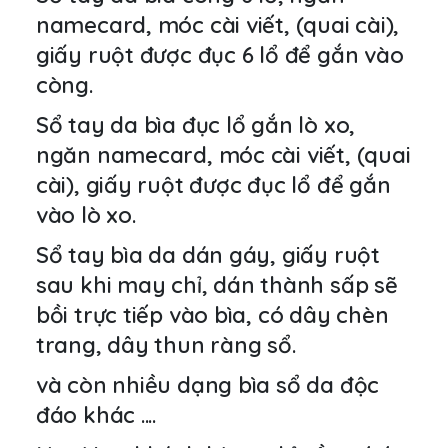
namecard, móc cài viết, (quai cài),
giấy ruột được đục 6 lổ để gắn vào
còng.
Sổ tay da bìa đục lổ gắn lò xo,
ngăn namecard, móc cài viết, (quai
cài), giấy ruột được đục lổ để gắn
vào lò xo.
Sổ tay bìa da dán gáy, giấy ruột
sau khi may chỉ, dán thành sấp sẽ
bồi trực tiếp vào bìa, có dây chèn
trang, dây thun ràng sổ.
và còn nhiều dạng bìa sổ da độc
đáo khác ....