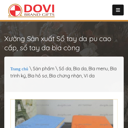
Xưởng Sản xuất Sổ tay da pu cao
cấp, sổ tay da bìa còng
\ Sản phẩm \ Sổ da, Bìa da, Bìa menu, Bìa
Trang chủ
trình ký, Bìa hồ sơ, Bìa chứng nhận, Ví da