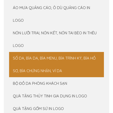
ÁO MƯA QUẢNG CÁO, Ô DÙ QUẢNG CÁO IN
LOGO
NÓN LƯỠI TRAI, NÓN KẾT, NÓN TAI BÈO IN THÊU
LOGO
SỔ DA, BÌA DA, BÌA MENU, BÌA TRÌNH KÝ, BÌA HỒ
SƠ, BÌA CHỨNG NHẬN, VÍ DA
BỘ ĐỒ DA PHÒNG KHÁCH SẠN
QUÀ TẶNG THỦY TINH GIA DỤNG IN LOGO
QUÀ TẶNG GỐM SỨ IN LOGO