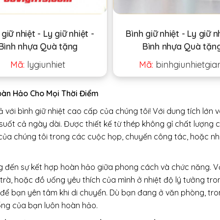
giữ nhiệt - Ly giữ nhiệt -
Bình giữ nhiệt - Ly giữ n
Bình nhựa Quà tặng
Bình nhựa Quà tặn
Mã:
lygiunhiet
Mã:
binhgiunhietgia
Hoàn Hảo Cho Mọi Thời Điểm
uả với bình giữ nhiệt cao cấp của chúng tôi! Với dung tích lớn v
suốt cả ngày dài. Được thiết kế từ thép không gỉ chất lượng c
 của chúng tôi trong các cuộc họp, chuyến công tác, hoặc n
g đến sự kết hợp hoàn hảo giữa phong cách và chức năng. Với 
 trà, hoặc đồ uống yêu thích của mình ở nhiệt độ lý tưởng tro
ể bạn yên tâm khi di chuyển. Dù bạn đang ở văn phòng, trong
ống của bạn luôn hoàn hảo.