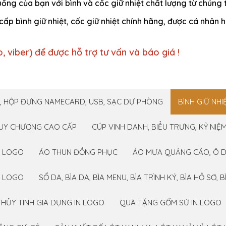
g của bạn với bình và cốc giữ nhiệt chất lượng từ chúng t
ấp bình giữ nhiệt, cốc giữ nhiệt chính hãng, được cá nhân
o, viber) để được hỗ trợ tư vấn và báo giá !
Y, HỘP ĐỰNG NAMECARD, USB, SẠC DỰ PHÒNG
BÌNH GIỮ NHI
UY CHƯƠNG CAO CẤP
CÚP VINH DANH, BIỂU TRƯNG, KỶ NI
IN LOGO
ÁO THUN ĐỒNG PHỤC
ÁO MƯA QUẢNG CÁO, Ô D
U LOGO
SỔ DA, BÌA DA, BÌA MENU, BÌA TRÌNH KÝ, BÌA HỒ SƠ, 
HỦY TINH GIA DỤNG IN LOGO
QUÀ TẶNG GỐM SỨ IN LOGO