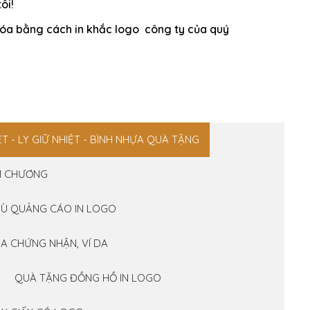
ôi!
 hóa bằng cách in khắc logo công ty của quý
ỆT - LY GIỮ NHIỆT - BÌNH NHỰA QUÀ TẶNG
ỆM CHƯƠNG
Ù QUẢNG CÁO IN LOGO
BÌA CHỨNG NHẬN, VÍ DA
QUÀ TẶNG ĐỒNG HỒ IN LOGO