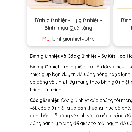
Bình giữ nhiệt - Ly giữ nhiệt -
Bình 
Bình nhựa Quà tặng
Mã:
binhgiunhietvotre
Bình giữ nhiệt và Cốc giữ nhiệt – Sự Kết Hợp 
Bình giữ nhiệt
: Trải nghiệm sự tiện lợi và hiệu q
nhiệt giúp bạn duy trì đồ uống nóng hoặc lạnh 
dễ dàng vệ sinh. Hãy mang theo bình giữ nhiệt
thích bên mình.
Cốc giữ nhiệt
: Cốc giữ nhiệt của chúng tôi man
vời, cốc giữ nhiệt giúp bạn thưởng thức cà phê,
bám bẩn, dễ dàng vệ sinh và có nắp chống đổ đ
đồng hành lý tưởng để giữ cho mỗi ngụm đồ u