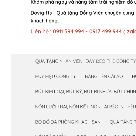
Khám phá ngay và nâng tầm trải nghiệm đồ uốn
Dovigifts - Quà tặng Đồng Viên chuyên cung c
khách hàng.
Liên hệ : 0911 394 994 - 0917 499 944 ( zal
QUÀ TẶNG NHÂN VIÊN : DÂY ĐEO THẺ CÔNG T
HUY HIỆU CÔNG TY
BẢNG TÊN CÀI ÁO
H
BÚT KIM LOẠI, BÚT KÝ, BÚT BI NHỰA, BÚT CHÌ 
NÓN LƯỠI TRAI, NÓN KẾT, NÓN TAI BÈO IN THÊ
BỘ ĐỒ DA PHÒNG KHÁCH SẠN
QUÀ TẶNG T