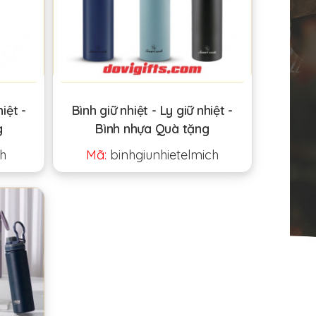
hiệt -
Bình giữ nhiệt - Ly giữ nhiệt -
g
Bình nhựa Quà tặng
h
Mã:
binhgiunhietelmich