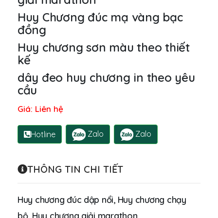
Huy Chương đúc mạ vàng bạc
đồng
Huy chương sơn màu theo thiết
kế
dây đeo huy chương in theo yêu
cầu
Giá: Liên hệ
Zalo
Zalo
Hotline
THÔNG TIN CHI TIẾT
Huy chương đúc dập nổi, Huy chương chạy
bộ, Huy chương giải marathon