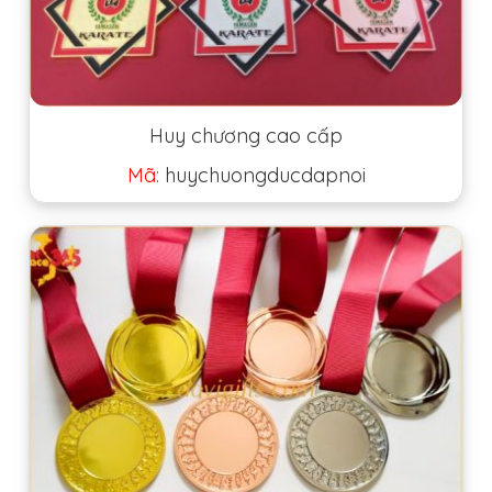
Huy chương cao cấp
Mã:
huychuongducdapnoi