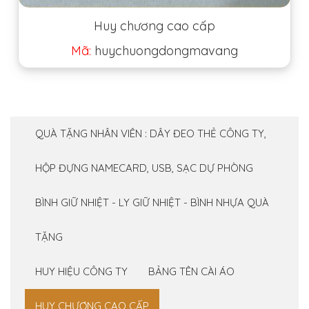
Huy chương cao cấp
Mã:
huychuongdongmavang
QUÀ TẶNG NHÂN VIÊN : DÂY ĐEO THẺ CÔNG TY,
HỘP ĐỰNG NAMECARD, USB, SẠC DỰ PHÒNG
BÌNH GIỮ NHIỆT - LY GIỮ NHIỆT - BÌNH NHỰA QUÀ
TẶNG
HUY HIỆU CÔNG TY
BẢNG TÊN CÀI ÁO
HUY CHƯƠNG CAO CẤP