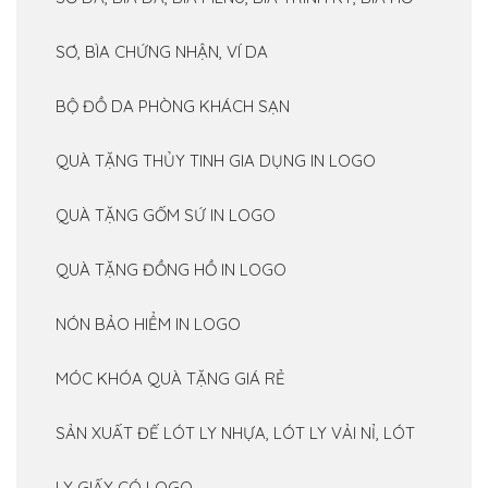
SƠ, BÌA CHỨNG NHẬN, VÍ DA
BỘ ĐỒ DA PHÒNG KHÁCH SẠN
QUÀ TẶNG THỦY TINH GIA DỤNG IN LOGO
QUÀ TẶNG GỐM SỨ IN LOGO
QUÀ TẶNG ĐỒNG HỒ IN LOGO
NÓN BẢO HIỂM IN LOGO
MÓC KHÓA QUÀ TẶNG GIÁ RẺ
SẢN XUẤT ĐẾ LÓT LY NHỰA, LÓT LY VẢI NỈ, LÓT
LY GIẤY CÓ LOGO