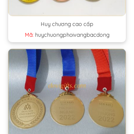
Huy chương cao cấp
Mã:
huychuongphoivangbacdong