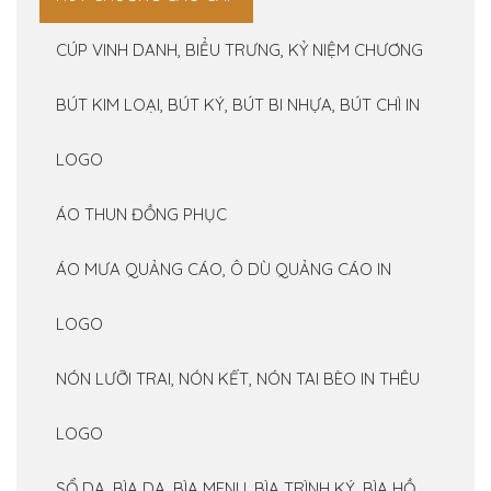
CÚP VINH DANH, BIỂU TRƯNG, KỶ NIỆM CHƯƠNG
BÚT KIM LOẠI, BÚT KÝ, BÚT BI NHỰA, BÚT CHÌ IN
LOGO
ÁO THUN ĐỒNG PHỤC
ÁO MƯA QUẢNG CÁO, Ô DÙ QUẢNG CÁO IN
LOGO
NÓN LƯỠI TRAI, NÓN KẾT, NÓN TAI BÈO IN THÊU
LOGO
SỔ DA, BÌA DA, BÌA MENU, BÌA TRÌNH KÝ, BÌA HỒ