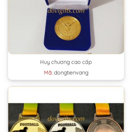
Huy chương cao cấp
Mã:
dongtienvang