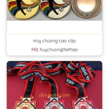
Huy chương cao cấp
Mã:
huychuongthethao