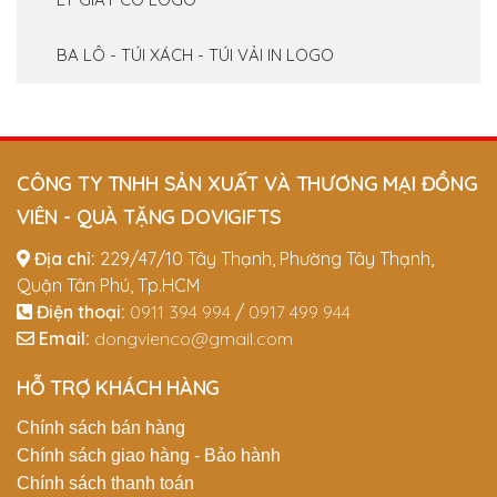
BA LÔ - TÚI XÁCH - TÚI VẢI IN LOGO
CÔNG TY TNHH SẢN XUẤT VÀ THƯƠNG MẠI ĐỒNG
VIÊN - QUÀ TẶNG DOVIGIFTS
Địa chỉ:
229/47/10 Tây Thạnh, Phường Tây Thạnh,
Quận Tân Phú, Tp.HCM
Điện thoại:
0911 394 994
/
0917 499 944
Email:
dongvienco@gmail.com
HỖ TRỢ KHÁCH HÀNG
Chính sách bán hàng
Chính sách giao hàng - Bảo hành
Chính sách thanh toán